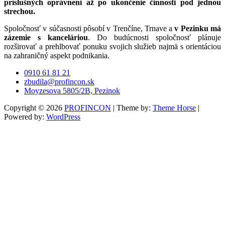
príslušných oprávnení až po ukončenie činnosti pod jednou
strechou.
Spoločnosť v súčasnosti pôsobí v Trenčíne, Trnave a
v Pezinku má
zázemie s kanceláriou
. Do budúcnosti spoločnosť plánuje
rozširovať a prehlbovať ponuku svojich služieb najmä s orientáciou
na zahraničný aspekt podnikania.
0910 61 81 21
zbudila@profincon.sk
Moyzesova 5805/2B, Pezinok
Copyright © 2026
PROFINCON
| Theme by:
Theme Horse
|
Powered by:
WordPress