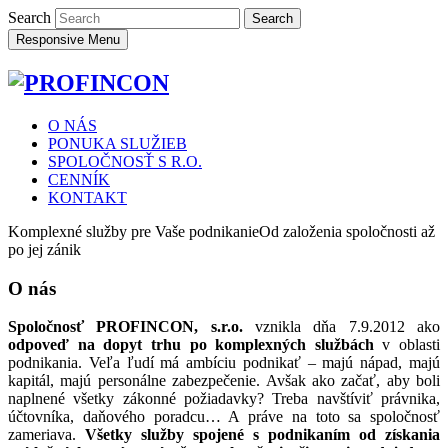
Search
Responsive Menu
O NÁS
PONUKA SLUŽIEB
SPOLOČNOSŤ S R.O.
CENNÍK
KONTAKT
Komplexné služby pre Vaše podnikanie
Od založenia spoločnosti až
po jej zánik
O nás
Spoločnosť PROFINCON, s.r.o.
vznikla dňa 7.9.2012 ako
odpoveď na dopyt trhu po komplexných službách
v oblasti
podnikania. Veľa ľudí má ambíciu podnikať – majú nápad, majú
kapitál, majú personálne zabezpečenie. Avšak ako začať, aby boli
naplnené všetky zákonné požiadavky? Treba navštíviť právnika,
účtovníka, daňového poradcu… A práve na toto sa spoločnosť
zameriava.
Všetky služby spojené s podnikaním od získania